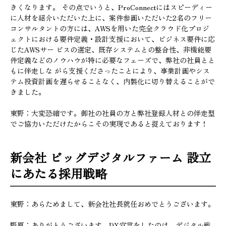
きくなります。 その点でいうと、ProConnectにはスピーディー
に人材を紹介いただいた上に、案件参画いただいた2名のフリー
コンサルタントの方には、AWSを用いた完全クラウド化プロジ
ェクトにおける要件定義・設計支援において、ビジネス要件に応
じたAWSサー ビスの選定、既存システムとの整合性、非機能要
件定義などのノウハウが特に必要なフェーズで、弊社の社員とと
もに伴走しな がら支援くださったことにより、事業計画やシス
テム投資計画を遅らせることなく、内製化に切り替えることがで
きました。
東野：大変恐縮です。御社の社員の方と弊社登録人材との伴走型
でご協力いただけたからこその実現であると捉えております！
新会社 ビッグデジタルファーム 設立
にあたる採用戦略
東野：あらためまして、新会社社長就任おめでとうございます。
野原：ありがとうございます。DX宣言をしたのは、デジタル戦