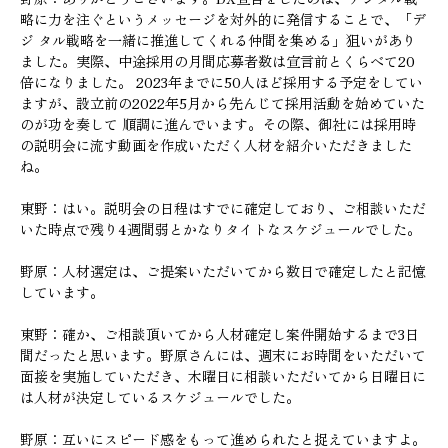
略に力を注ぐというメッセージを対外的に発信することで、「デ
ジ タル戦略を一緒に推進してくれる仲間を集める」狙いがあり
ました。実際、中途採用の月間応募者数は宣言前とくらべて20
倍になりました。 2023年までに50人ほど採用する予定をしてい
ますが、設立前の2022年5月から先んじて採用活動を始めていた
のが功を奏して 順調に進んでいます。その際、御社には採用時
の説明会に流す動画を作成いただく人材を紹介いただきました
ね。
東野：はい。説明会の日程はすでに確定しており、ご相談いただ
いた時点で残り4週間弱とかなりタイトなスケジュールでした。
野原：人材選定は、ご提案いただいてから数日で確定したと記憶
しています。
東野：確か、ご相談頂いてから人材確定し案件開始するまで3日
間だったと思います。野原さんには、週末にお時間をいただいて
面接を実施していただき、木曜日に相談いただいてから日曜日に
は人材が決定しているスケジュールでした。
野原：互いにスピード感をもって進められたと捉えていますよ。