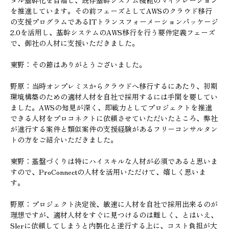
タル基幹化を目指し、既存基幹システム機能のマイグレーション
を推進しています。その前フェーズとしてAWSのクラウド移行
の支援プログラムであるITトランスフォーメーションパッケージ
2.0を活用し、基幹システムのAWS移行を行う要件定義フェーズ
で、御社の人材に支援いただきました。
東野：その節はありがとうございました。
野原：当時オンプレミスからクラウドへ移行するにあたり、初期
環境構築のための適材人材を自社で採用するには手間を要してい
ました。AWSの知見が深く、即戦力としてプロジェクトを推進
できる人材をプロコネクトに依頼させていただいたところ、弊社
が進行する案件と類似案件の支援経験があるフリーコンサルタン
トの方をご紹介いただきました。
東野：基盤づくりは特にハイスキルな人材が必須であると思いま
すので、ProConnectの人材を活用いただけて、嬉しく思いま
す。
野原：プロジェクト決定後、敏速に人材を自社で採用出来るのが
理想ですが、適材人材をすぐに見つけるのは難しく、とはいえ、
Slerに依頼してしまうと内製化と逆行する上に、コスト負担が大