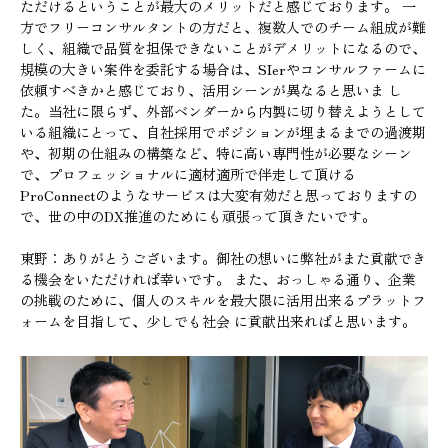
ただけるということが最大のメリットだと感じております。 一
方でフリーコンサルタントの方だと、複数人でのチーム組成が難
しく、組織で品質を担保できないことがデメリットになるので、
規模の大きい案件を委託する場合は、SIerやコンサルファームに
依頼すべきかと感じており、活用シーンが異なると思いま し
た。当社に限らず、外部ベンダーから内製に切り替えようとして
いる組織にとって、自社採用でポジションが埋まるまでの過渡期
や、初期の仕組みの構築など、特に高い専門性が必要なシーン
で、プロフェッショナルに適材適所で伴走して頂ける
ProConnectのようなサービスは大変有効だと思っておりますの
で、世の中のDX推進のためにも頑張って頂きたいです。
東野：ありがとうございます。御社の想いに弊社がまた貢献でき
る機会をいただければ幸いです。 また、おっしゃる通り、企業
の挑戦のために、個人のスキルを最大限に活用出来るプラットフ
ォームを目指して、少しでも社会 に貢献出来ればと思います。