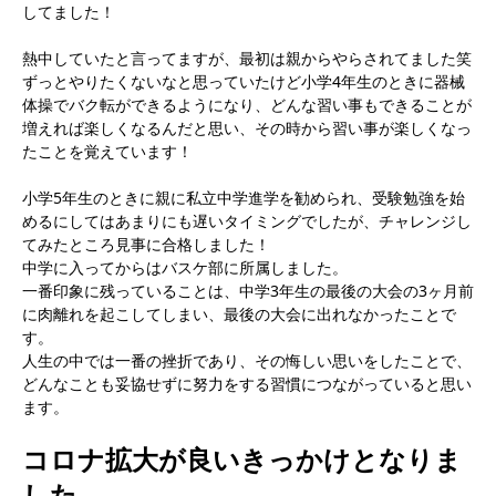
してました！
熱中していたと言ってますが、最初は親からやらされてました笑
ずっとやりたくないなと思っていたけど小学4年生のときに器械
体操でバク転ができるようになり、どんな習い事もできることが
増えれば楽しくなるんだと思い、その時から習い事が楽しくなっ
たことを覚えています！
小学5年生のときに親に私立中学進学を勧められ、受験勉強を始
めるにしてはあまりにも遅いタイミングでしたが、チャレンジし
てみたところ見事に合格しました！
中学に入ってからはバスケ部に所属しました。
一番印象に残っていることは、中学3年生の最後の大会の3ヶ月前
に肉離れを起こしてしまい、最後の大会に出れなかったことで
す。
人生の中では一番の挫折であり、その悔しい思いをしたことで、
どんなことも妥協せずに努力をする習慣につながっていると思い
ます。
コロナ拡大が良いきっかけとなりま
した